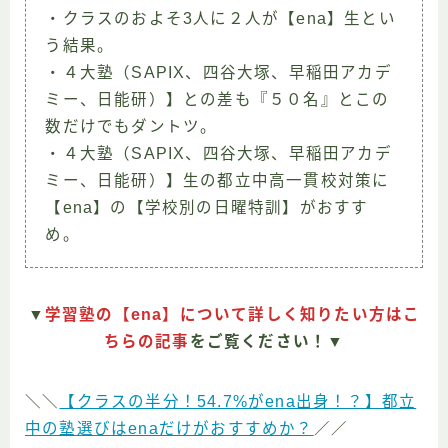
・クラスのおよそ3人に２人が【ena】生とい
う結果。
・４大塾（SAPIX、四谷大塚、早稲田アカデ
ミー、日能研）】との差も『５０名』とこの
数だけでもダントツ。
・４大塾（SAPIX、四谷大塚、早稲田アカデ
ミー、日能研）】生の都立中高一貫校対策に
【ena】の【学校別の日曜特訓】がおすす
め。
▼
学習塾の【ena】について詳しく知りたい方はこ
ちらの記事
をご覧ください！▼
＼＼
【クラスの半分！54.7%がena出身！？】都立
中の塾選びはenaだけがおすすめか？
／／