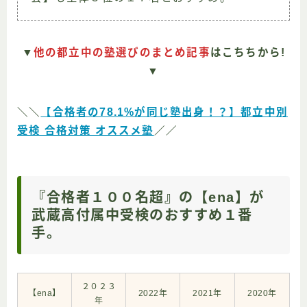
▼
他の都立中の塾選びのまとめ記事
はこちちから!
▼
＼＼
【合格者の78.1%が同じ塾出身！？】都立中別
受検 合格対策 オススメ塾
／／
『合格者１００名超』の【ena】が
武蔵高付属中受検のおすすめ１番
手。
２０２３
【ena】
2022年
2021年
2020年
年