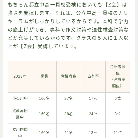
もちろん都立中高一貫校受検においても【Z会】は
強さを発揮します。それは、公立中高一貫校のカリ
キュラムがしっかりしているからです。本科で学力
の底上げができ、専科で作文対策や適性検査対策な
どが充実しているからです。クラスの５人に１人以
上が【Z会】受講しています。
合格者順
位
2023年
定員
合格者数
占有率
（占有率
順位）
小石川中
160名
27名
17％
6位
武蔵高附
160名
38名
24％
3位
属中
立川国際
160名
21名
13％
11位
中