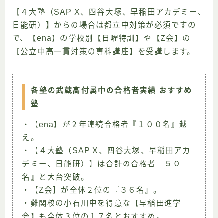
【４大塾（SAPIX、四谷大塚、早稲田アカデミー、
日能研）】からの場合は都立中対策が必須ですの
で、【ena】の学校別【日曜特訓】や【Z会】の
【公立中高一貫対策の専科講座】を受講します。
各塾の武蔵高付属中の合格者実績 おすすめ
塾
・【ena】が２年連続合格者『１００名』越
え。
・【４大塾（SAPIX、四谷大塚、早稲田アカ
デミー、日能研）】は合計の合格者『５０
名』と大台突破。
・【Z会】が全体２位の『３６名』。
・難関校の小石川中を得意な【早稲田進学
会】も全体３位の１７名とおすすめ。