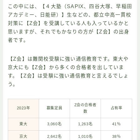
この中には、【４大塾（SAPIX、四谷大塚、早稲田
アカデミー、日能研）】生などの、都立中高一貫校
対策に【Z会】を受講している人も入っているかと
思いますが、それでもかなりの方が【Z会】の出身
者です。
【Z会】は難関校受験に強い通信教育です。東大や
京大にも【Z会】から多くの合格者を出していま
す。【Z会】は受験に強い通信教育と言えるでしょ
う。
Z会の合格者
2023年
募集定員
占有率
数
東大
3,060名
1,263名
41％
京大
2,642名
1,010名
38％