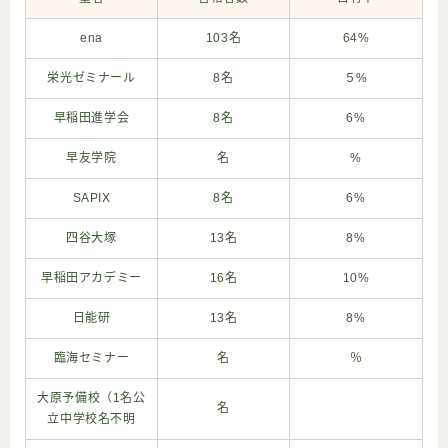
ena
103名
64%
栄光ゼミナール
8名
５%
早稲田進学会
8名
6%
早友学院
名
%
SAPIX
8名
6%
四谷大塚
13名
8%
早稲田アカデミー
16名
10%
日能研
13名
8%
臨海セミナー
名
％
大原予備校（1名公
名
立中学校名不明