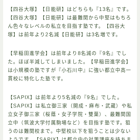
【四谷大塚】【日能研】はどちらも『13名』です。
【四谷大塚】【日能研】は最難関から中堅はもちろ
ん色々なレベルの私立を目指す塾です。【四谷大
塚】は前年より2名減【日能研】は3名増です。
【早稲田進学会】は前年より8名減の『9名』でし
た。ほぼ半減してしまいました。【早稲田進学会】
は小規模の塾ですが『小石川中』に強い都立中高一
貫校に特化した塾です。
【SAPIX】は前年より5名減の『9名』でした。
【SAPIX】は私立御三家（開成・麻布・武蔵）や私
立女子御三家（桜蔭・女子学院・雙葉）、最難関国
立中（筑波大学付属駒場など）を目指す塾です。狙
うのは難関校まで。中堅校以下を狙うことは少ない
ようです。【SAPIX】は都立中の対策講座を持ちま