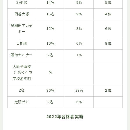
SAPIX
14名
9%
５位
四谷大塚
15名
9%
４位
早稲田アカデ
12名
8%
６位
ミー
日能研
10名
6%
８位
臨海セミナー
2名
1%
大原予備校
（1名公立中
名
学校名不明
Z会
36名
23%
２位
進研ゼミ
9名
6%
2022年合格者実績