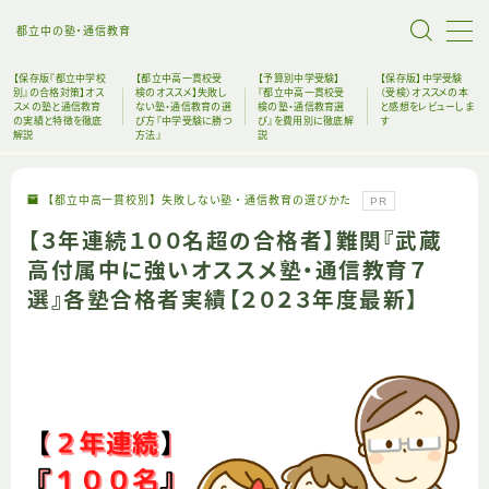
都立中の塾・通信教育
【保存版『都立中学校
【都立中高一貫校受
【予算別中学受験】
【保存版】中学受験
別』の合格対策】オス
検のオススメ】失敗し
『都立中高一貫校受
（受検）オススメの本
スメの塾と通信教育
ない塾・通信教育の選
検の塾・通信教育選
と感想をレビューしま
の実績と特徴を徹底
び方『中学受験に勝つ
び』を費用別に徹底解
す
解説
方法』
説
ホーム
【都立中高一貫校別】失敗しない塾・通信教育の選びかた
PR
塾・通信教育の選び方
【３年連続１００名超の合格者】難関『武蔵
高付属中に強いオススメ塾・通信教育７
おすすめ受験本
選』各塾合格者実績【２０２３年度最新】
中高一貫校リンク
【失敗しない都立中受験の始め方】中受未経験者に
もオススメの塾・通信教育・グッズを完全解説
絶対に後悔してはいけない！！！都立中高一貫校受