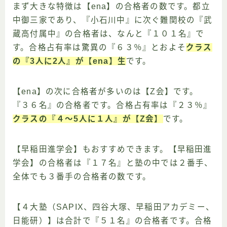
まず大きな特徴は【ena】の合格者の数です。都立
中御三家であり、『小石川中』に次ぐ難関校の『武
蔵高付属中』の合格者は、なんと『１０１名』で
す。合格占有率は驚異の『６３％』とおよそ
クラス
の『3人に2人』が【ena】生
です。
【ena】の次に合格者が多いのは【Z会】です。
『３６名』の合格者です。合格占有率は『２３％』
クラスの『４〜5人に１人』が【Z会】
です。
【早稲田進学会】もおすすめできます。【早稲田進
学会】の合格者は『１７名』と塾の中では２番手、
全体でも３番手の合格者の数です。
【４大塾（SAPIX、四谷大塚、早稲田アカデミー、
日能研）】は合計で『５１名』の合格者です。合格