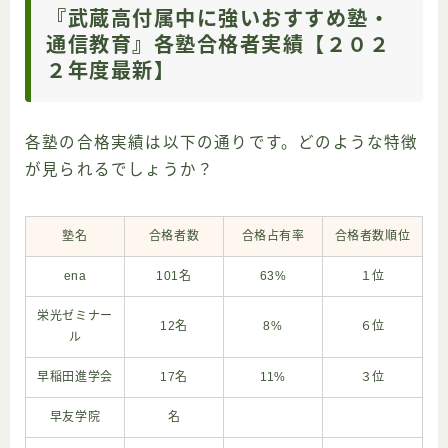
『武蔵高付属中に強いおすすめ塾・
通信教育』各塾合格者実績【２０２
２年度最新】
各塾の合格実績は以下の通りです。どのような特徴
が見られるでしょうか？
塾名
合格者数
合格占有率
合格者数順位
ena
101名
63%
１位
栄光ゼミナー
12名
8%
６位
ル
早稲田進学会
17名
11%
３位
早友学院
名