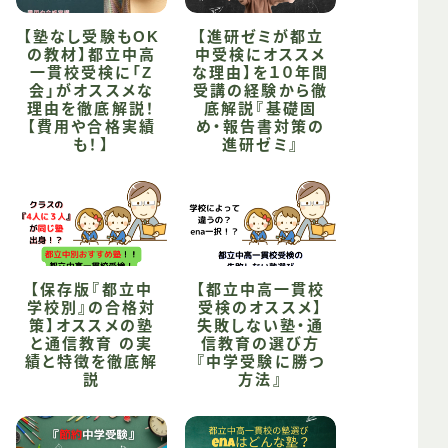
【塾なし受験もOK
【進研ゼミが都立
の教材】都立中高
中受検にオススメ
一貫校受検に「Z
な理由】を１０年間
会」がオススメな
受講の経験から徹
理由を徹底解説！
底解説『基礎固
【費用や合格実績
め・報告書対策の
も！】
進研ゼミ』
【保存版『都立中
【都立中高一貫校
学校別』の合格対
受検のオススメ】
策】オススメの塾
失敗しない塾・通
と通信教育 の実
信教育の選び方
績と特徴を徹底解
『中学受験に勝つ
説
方法』