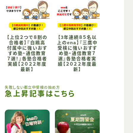
【上位２つで８割の
【3年連続８５名以
合格者】『白鴎高
上のena】『三鷹中
付属中に強いおす
受検に強いおすす
すめ塾・通信教育
め塾・通信教育７
７選！』各塾合格者
選』各塾合格者実
実績【２０２２年度
績【２０２２年度最
最新】
新】
失敗しない都立中受検の始め方
急上昇記事はこちら