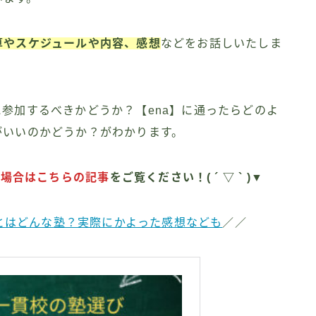
算やスケジュールや内容、感想
などをお話しいたしま
に参加するべきかどうか？【ena】に通ったらどのよ
がいいのかどうか？がわかります。
い場合はこちらの記事
をご覧ください！( ´ ▽ ` )▼
】とはどんな塾？実際にかよった感想なども
／／