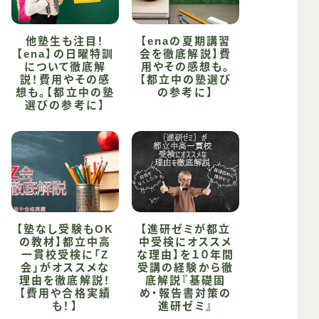
他塾生も注目！
【enaの夏期講習
【ena】の日曜特訓
会を徹底解説】費
について徹底解
用やその感想も。
説！費用やその感
【都立中の塾選び
想も。【都立中の塾
の参考に】
選びの参考に】
【塾なし受験もOK
【進研ゼミが都立
の教材】都立中高
中受検にオススメ
一貫校受検に「Z
な理由】を１０年間
会」がオススメな
受講の経験から徹
理由を徹底解説！
底解説『基礎固
【費用や合格実績
め・報告書対策の
も！】
進研ゼミ』