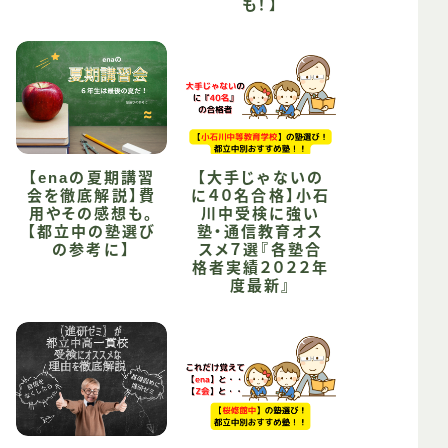
も！】
【enaの夏期講習
【大手じゃないの
会を徹底解説】費
に４０名合格】小石
用やその感想も。
川中受検に強い
【都立中の塾選び
塾・通信教育オス
の参考に】
スメ７選『各塾合
格者実績２０２２年
度最新』