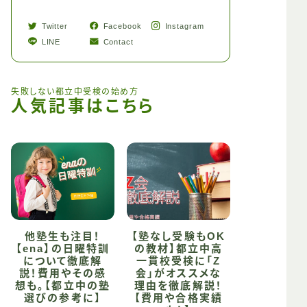
Twitter
Facebook
Instagram
LINE
Contact
失敗しない都立中受検の始め方
人気記事はこちら
他塾生も注目！
【塾なし受験もOK
【ena】の日曜特訓
の教材】都立中高
について徹底解
一貫校受検に「Z
説！費用やその感
会」がオススメな
想も。【都立中の塾
理由を徹底解説！
選びの参考に】
【費用や合格実績