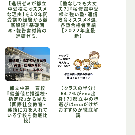
【進研ゼミが都立
【塾なしでも大丈
中受検にオススメ
夫？】『桜修館中受
な理由】を１０年間
検に強い塾・通信
受講の経験から徹
教育オススメ８選』
底解説『基礎固
各塾合格者実績
め・報告書対策の
【２０２２年度最
進研ゼミ』
新】
都立中高一貫校
【クラスの半分！
『偏差値と推進校・
54.7%がena出
指定校』から見た
身！？】都立中の塾
【国際社会教育・
選びはenaだけが
英語に力を入れて
おすすめか徹底解
いる学校を徹底比
説
較】