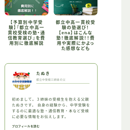
【予算別中学受
都立中高一貫校受
験】『都立中高一
験の塾選び！
貫校受検の塾・通
【ena】はこんな
信教育選び』を費
塾！徹底解説！！費
用別に徹底解説
用や実際にかよっ
た感想なども
たぬき
都立中受検三姉妹の父
初めまして。３姉妹の受検生を抱える父親
たぬきです。 自身の経験から、中学受験を
するのに最適な塾・通信教育・本など受検
に必要な情報をお伝えします。
プロフィールを読む