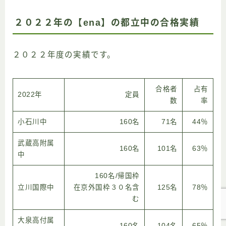
２０２２年の【ena】の都立中の合格実績
２０２２年度の実績です。
合格者
占有
2022年
定員
数
率
小石川中
160名
71名
44％
武蔵高附属
160名
101名
63％
中
160名/帰国枠
立川国際中
在京外国枠３０名含
125名
78％
む
大泉高付属
160名
104名
65％