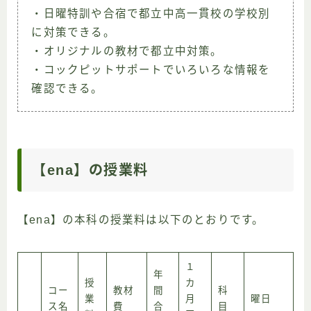
・日曜特訓や合宿で都立中高一貫校の学校別
に対策できる。
・オリジナルの教材で都立中対策。
・コックピットサポートでいろいろな情報を
確認できる。
【ena】の授業料
【ena】の本科の授業料は以下のとおりです。
１
年
授
カ
コー
教材
間
科
業
月
曜日
ス名
費
合
目