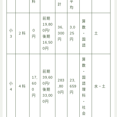
料
平
計
均
前期
算
19,80
36,
3,0
数
小
０
0円/
２科
300
25
・
土
３
円
後期
円
円
国
16,50
語
0円
算
数
前期
・
17,
39,60
国
283
23,
小
60
0円/
語
４科
,80
659
水・土
４
0
後期
理
0円
円
円
33,00
科
0円
・
社
会