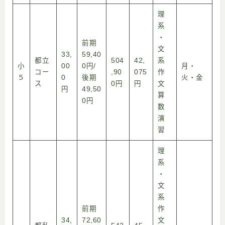
理
系
・
前期
文
33,
59,40
都立
504
42,
系
小
00
0円/
月・
コー
,90
075
作
５
0
後期
火・金
ス
0円
円
文
円
49,50
算
0円
数
演
習
理
系
・
文
系
前期
作
34,
72,60
文