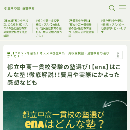
都立中の塾・通信教育
【保存版『都立中学校
【都立中高一貫校受
【予算別中学受験】
【保存版】中学受験
別』の合格対策】オス
検のオススメ】失敗し
『都立中高一貫校受
（受検）オススメの本
スメの塾と通信教育
ない塾・通信教育の選
検の塾・通信教育選
と感想をレビューしま
の実績と特徴を徹底
び方『中学受験に勝つ
び』を費用別に徹底解
す
解説
方法』
説
ホーム
【２０２２年最新】オススメ都立中高一貫校受検塾・通信教育の選び
P
塾・通信教育の選び方
かたガイド
R
都立中高一貫校受験の塾選び！【ena】はこ
おすすめ受験本
んな塾！徹底解説！！費用や実際にかよった
感想なども
中高一貫校リンク
【失敗しない都立中受験の始め方】中受未経験者に
もオススメの塾・通信教育・グッズを完全解説
絶対に後悔してはいけない！！！都立中高一貫校受