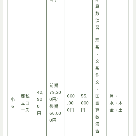
算
数
演
習
理
系
・
文
系
作
文
前期
・
42,
79,20
都私
660
55,
国
月・
小
90
0円/
立コ
,00
000
語
水・木
６
0
後期
ース
0円
円
算
金・土
円
66,00
数
0円
演
習