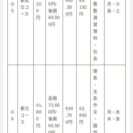
都私
542
45,
小
10
0円/
算
月・火
立コ
,30
192
５
0
後期
数
金・土
ース
0円
円
円
60,50
演
0円
習
理
科
・
社
会
理
系
・
文
前期
系
41,
72,60
作
都立
634
52,
小
80
0円/
文
月・水
コー
,70
892
６
0
後期
・
木・金
ス
0円
円
円
60,50
国
0円
語