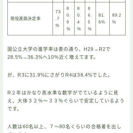
8
8
8
73
0.
0.
6.
81.
89.2
現役進路決定率
.7
9
4
5
6%
%
%
%
%
%
国公立大学の進学率は表の通り、H29→R2で
28.5%→36.3%へ10％近く増えてます。
が、R3に31.9%にさがりR4は38.4%でした。
R２年はかなり高水準な数字がでているように見
え、大体３２％〜３３％ぐらいで安定しているよう
です。
人数は60名以上、７〜80名くらいの合格者を出し