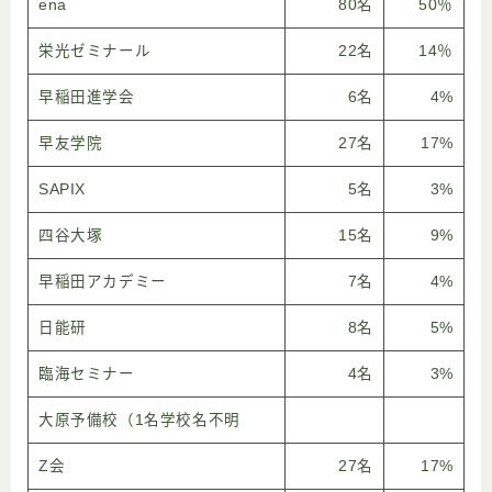
ena
80名
50％
栄光ゼミナール
22名
14％
早稲田進学会
6名
4%
早友学院
27名
17%
SAPIX
5名
3%
四谷大塚
15名
9%
早稲田アカデミー
7名
4%
日能研
8名
5%
臨海セミナー
4名
3%
大原予備校（1名学校名不明
Z会
27名
17%