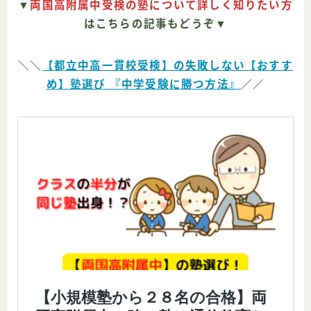
▼
両国高附属中受検の塾について詳しく知りたい方
はこちらの記事もどうぞ▼
＼＼
【都立中高一貫校受検】の失敗しない【おすす
め】塾選び 『中学受験に勝つ方法』
／／