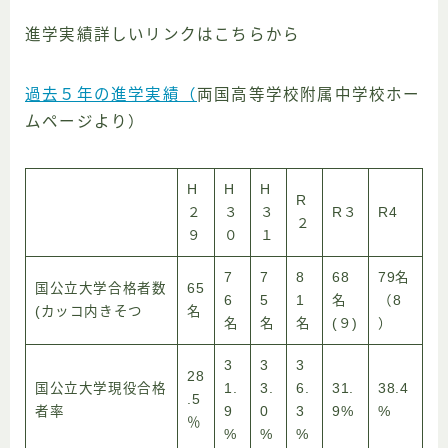
進学実績詳しいリンクはこちらから
過去５年の進学実績（
両国高等学校附属中学校ホー
ムページより）
H
H
H
R
２
３
３
R３
R4
２
９
０
１
7
7
8
68
79名
国公立大学合格者数
65
6
5
1
名
（8
(カッコ内きそつ
名
名
名
名
(９)
）
3
3
3
28
国公立大学現役合格
1.
3.
6.
31.
38.4
.5
者率
9
0
3
9%
%
％
%
%
%