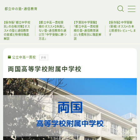
都立中の塾・通信教育
【保存版『都立中学校
【都立中高一貫校受
【予算別中学受験】
【保存版】中学受験
別』の合格対策】オス
検のオススメ】失敗し
『都立中高一貫校受
（受検）オススメの本
スメの塾と通信教育
ない塾・通信教育の選
検の塾・通信教育選
と感想をレビューしま
の実績と特徴を徹底
び方『中学受験に勝つ
び』を費用別に徹底解
す
解説
方法』
説
ホーム
公立中高一貫校
PR
塾・通信教育の選び方
両国高等学校附属中学校
おすすめ受験本
中高一貫校リンク
【失敗しない都立中受験の始め方】中受未経験者に
もオススメの塾・通信教育・グッズを完全解説
絶対に後悔してはいけない！！！都立中高一貫校受