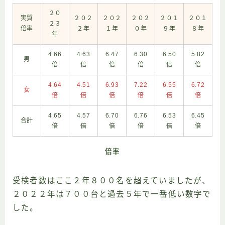
２０
実質
２０２
２０２
２０２
２０１
２０１
２３
倍率
２年
１年
０年
９年
８年
年
4.66
4.63
6.47
6.30
6.50
5.82
男
倍
倍
倍
倍
倍
倍
4.64
4.51
6.93
7.22
6.55
6.72
女
倍
倍
倍
倍
倍
倍
4.65
4.57
6.70
6.76
6.53
6.45
合計
倍
倍
倍
倍
倍
倍
倍率
受検者数はここ２年８００名を超えていましたが、
２０２２年は７００台と過去５年で一番低い数字で
した。