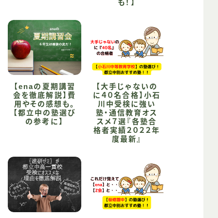
も！】
【enaの夏期講習
【大手じゃないの
会を徹底解説】費
に４０名合格】小石
用やその感想も。
川中受検に強い
【都立中の塾選び
塾・通信教育オス
の参考に】
スメ７選『各塾合
格者実績２０２２年
度最新』