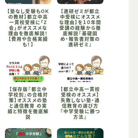
【塾なし受験もOK
【進研ゼミが都立
の教材】都立中高
中受検にオススメ
一貫校受検に「Z
な理由】を１０年間
会」がオススメな
受講の経験から徹
理由を徹底解説！
底解説『基礎固
【費用や合格実績
め・報告書対策の
も！】
進研ゼミ』
【保存版『都立中
【都立中高一貫校
学校別』の合格対
受検のオススメ】
策】オススメの塾
失敗しない塾・通
と通信教育 の実
信教育の選び方
績と特徴を徹底解
『中学受験に勝つ
説
方法』