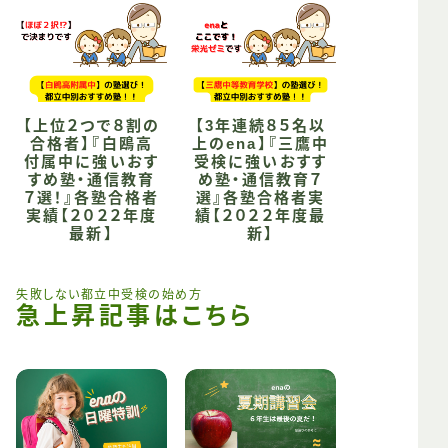
【上位２つで８割の
【3年連続８５名以
合格者】『白鴎高
上のena】『三鷹中
付属中に強いおす
受検に強いおすす
すめ塾・通信教育
め塾・通信教育７
７選！』各塾合格者
選』各塾合格者実
実績【２０２２年度
績【２０２２年度最
最新】
新】
失敗しない都立中受検の始め方
急上昇記事はこちら