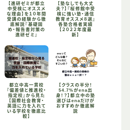
【進研ゼミが都立
【塾なしでも大丈
中受検にオススメ
夫？】『桜修館中受
な理由】を１０年間
検に強い塾・通信
受講の経験から徹
教育オススメ８選』
底解説『基礎固
各塾合格者実績
め・報告書対策の
【２０２２年度最
進研ゼミ』
新】
都立中高一貫校
【クラスの半分！
『偏差値と推進校・
54.7%がena出
指定校』から見た
身！？】都立中の塾
【国際社会教育・
選びはenaだけが
英語に力を入れて
おすすめか徹底解
いる学校を徹底比
説
較】