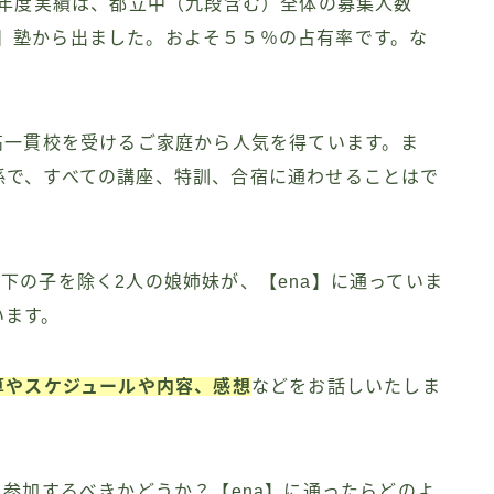
2年度実績は、都立中（九段含む）全体の募集人数
ena】塾から出ました。およそ５５％の占有率です。な
。
高一貫校を受けるご家庭から人気を得ています。ま
係で、すべての講座、特訓、合宿に通わせることはで
下の子を除く2人の娘姉妹が、【ena】に通っていま
います。
算やスケジュールや内容、感想
などをお話しいたしま
に参加するべきかどうか？【ena】に通ったらどのよ