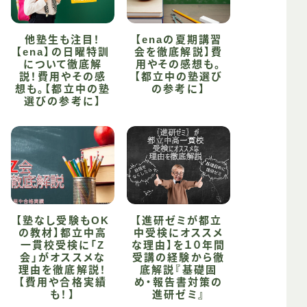
他塾生も注目！
【enaの夏期講習
【ena】の日曜特訓
会を徹底解説】費
について徹底解
用やその感想も。
説！費用やその感
【都立中の塾選び
想も。【都立中の塾
の参考に】
選びの参考に】
【塾なし受験もOK
【進研ゼミが都立
の教材】都立中高
中受検にオススメ
一貫校受検に「Z
な理由】を１０年間
会」がオススメな
受講の経験から徹
理由を徹底解説！
底解説『基礎固
【費用や合格実績
め・報告書対策の
も！】
進研ゼミ』