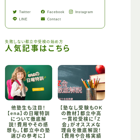
Twitter
Facebook
Instagram
LINE
Contact
失敗しない都立中受検の始め方
人気記事はこちら
他塾生も注目！
【塾なし受験もOK
【ena】の日曜特訓
の教材】都立中高
について徹底解
一貫校受検に「Z
説！費用やその感
会」がオススメな
想も。【都立中の塾
理由を徹底解説！
選びの参考に】
【費用や合格実績