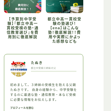
【予算別中学受
都立中高一貫校受
験】『都立中高一
験の塾選び！
貫校受検の塾・通
【ena】はこんな
信教育選び』を費
塾！徹底解説！！費
用別に徹底解説
用や実際にかよっ
た感想なども
たぬき
都立中受検三姉妹の父
初めまして。３姉妹の受検生を抱える父親
たぬきです。 自身の経験から、中学受験を
するのに最適な塾・通信教育・本など受検
に必要な情報をお伝えします。
プロフィールを読む